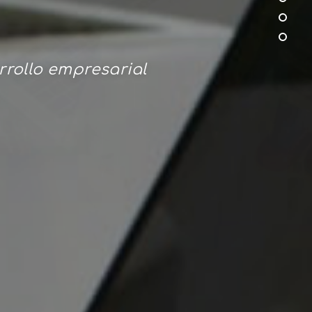
N
rrollo empresarial